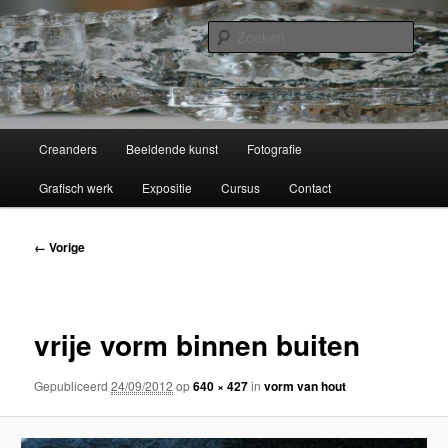
Spring
werken van Anita van der Veen
naar
Zoek
de
primaire
Creanders
inhoud
Hoofdmenu
Creanders
Beeldende kunst
Fotografie
Grafisch werk
Expositie
Cursus
Contact
Afbeeldingsnavigatie
← Vorige
vrije vorm binnen buiten
Gepubliceerd
24/09/2012
op
640 × 427
in
vorm van hout