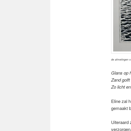
de afmetingen v
Glans op 
Zand golft
Zo licht e
Eline zal 
gemaakt bi
Uiteraard 
verzorgen,