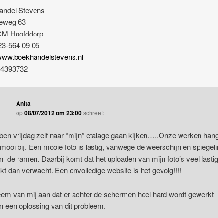
andel Stevens
eweg 63
CM Hoofddorp
023-564 09 05
/www.boekhandelstevens.nl
34393732
Anita
op
08/07/2012 om 23:00
schreef:
 ben vrijdag zelf naar “mijn” etalage gaan kijken…..Onze werken han
 mooi bij. Een mooie foto is lastig, vanwege de weerschijn en spiegeli
n de ramen. Daarbij komt dat het uploaden van mijn foto’s veel lastig
ijkt dan verwacht. Een onvolledige website is het gevolg!!!!
em van mij aan dat er achter de schermen heel hard wordt gewerkt
n een oplossing van dit probleem.