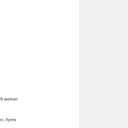
eft werken
en, flyers