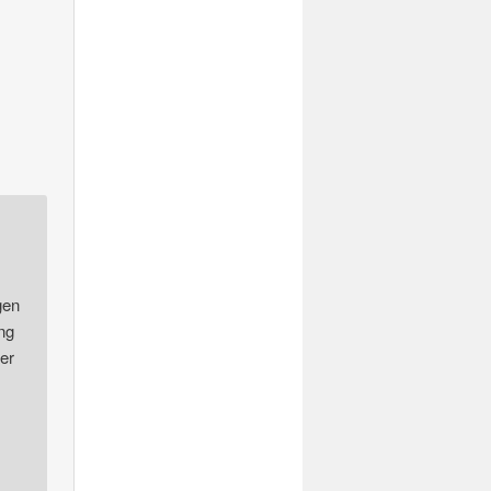
gen
ng
er