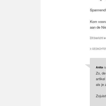
Spannend
Kom voora
aan de Ni
Dit bericht 
3 GEDACHTEN
Anita
o
Zo, de
artike
als je
Zojuis