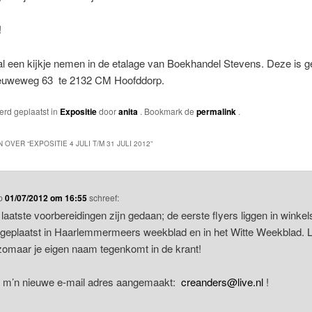
!
l een kijkje nemen in de etalage van Boekhandel Stevens. Deze is g
euweweg 63 te 2132 CM Hoofddorp.
werd geplaatst in
Expositie
door
anita
. Bookmark de
permalink
.
 OVER “
EXPOSITIE 4 JULI T/M 31 JULI 2012
”
p
01/07/2012 om 16:55
schreef:
 laatste voorbereidingen zijn gedaan; de eerste flyers liggen in winkel
l geplaatst in Haarlemmermeers weekblad en in het Witte Weekblad. 
 zomaar je eigen naam tegenkomt in de krant!
t m’n nieuwe e-mail adres aangemaakt:
creanders@live.nl
!