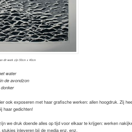
an dit werk zijn 50cm x 40cm
het water
 in de avondzon
n donker
hier ook exposeren met haar grafische werken: allen hoogdruk. Zij he
j haar gedichten!
zijn we druk doende alles op tijd voor elkaar te krijgen: werken nakijk
 stukjes inleveren bij de media enz. enz.