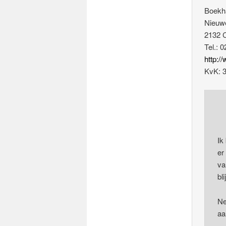
Boekh
Nieuw
2132 
Tel.: 
http:/
KvK: 
Ik
er
va
bl
Ne
aa