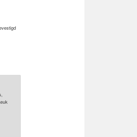
evestigd
s,
Leuk