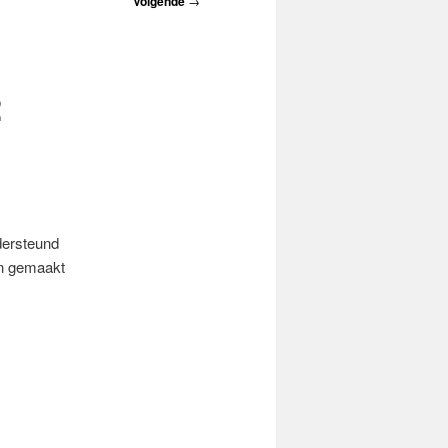
Volgende
→
2
dersteund
jn gemaakt