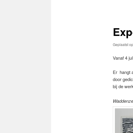
navigatie
Expo
Geplaatst o
Vanaf 4 ju
Er hangt 
door gedi
bij de wer
Waddenz