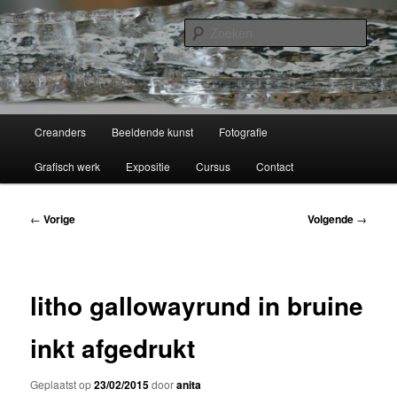
Spring
werken van Anita van der Veen
naar
Zoek
de
primaire
Creanders
inhoud
Hoofdmenu
Creanders
Beeldende kunst
Fotografie
Grafisch werk
Expositie
Cursus
Contact
Bericht
←
Vorige
Volgende
→
navigatie
litho gallowayrund in bruine
inkt afgedrukt
Geplaatst op
23/02/2015
door
anita