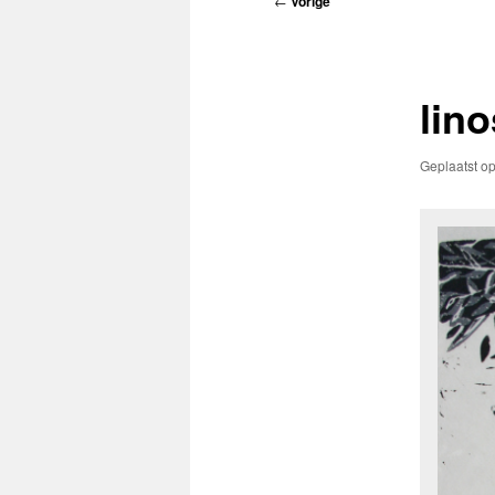
←
Vorige
navigatie
lin
Geplaatst o