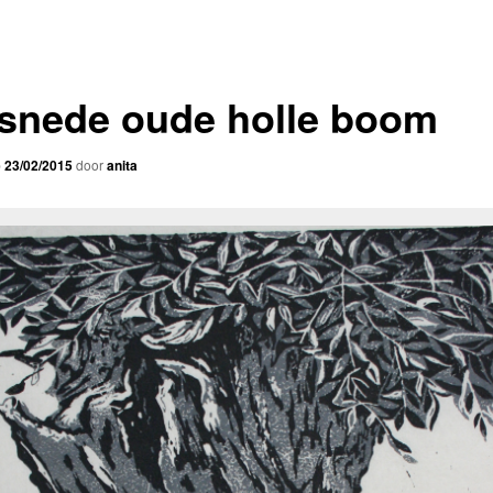
osnede oude holle boom
p
23/02/2015
door
anita